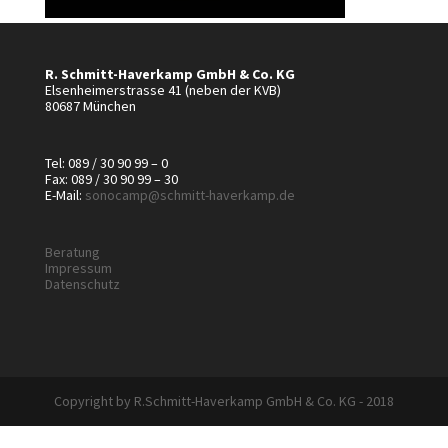
R. Schmitt-Haverkamp GmbH & Co. KG
Elsenheimerstrasse 41 (neben der KVB)
80687 München
Tel: 089 / 30 90 99 – 0
Fax: 089 / 30 90 99 – 30
E-Mail:
sonocamp@schmitt-haverkamp.de
Beratung
Impressum
Datenschutz
Copyright by R.Schmitt-Haverkamp GmbH & Co. KG - 2018