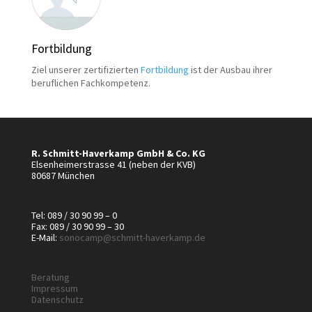
Fortbildung
Ziel unserer zertifizierten
Fortbildung
ist der Ausbau ihrer
beruflichen Fachkompetenz.
R. Schmitt-Haverkamp GmbH & Co. KG
Elsenheimerstrasse 41 (neben der KVB)
80687 München
Tel: 089 / 30 90 99 – 0
Fax: 089 / 30 90 99 – 30
E-Mail:
sonocamp@schmitt-haverkamp.de
Beratung
Impressum
Datenschutz