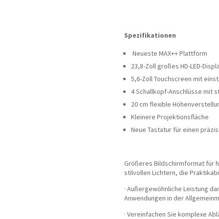
Spezifikationen
Neueste MAX++ Plattform
23,8-Zoll großes HD-LED-Displ
5,6-Zoll Touchscreen mit eins
4 Schallkopf-Anschlüsse mit st
20 cm flexible Höhenverstellu
Kleinere Projektionsfläche
Neue Tastatur für einen präzi
Größeres Bildschirmformat für h
stilvollen Lichtern, die Praktika
· Außergewöhnliche Leistung dank
Anwendungen in der Allgemeinme
· Vereinfachen Sie komplexe Ablä