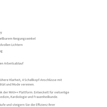
ay
tellbarem Neigungswinkel
ilvollen Lichtern
ng
sen Arbeitsablauf
öhere Klarheit, 4 Schallkopf-Anschlüsse mit
bilität und Mode vereinen.
 der MAX++ Plattform. Entwickelt für vielseitige
dizin, Kardiologie und Frauenheilkunde.
ufe und steigern Sie die Effizienz Ihrer