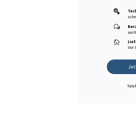

Tech
schn
w
Ber
auc

Lief
Vor 
Jet
Tele