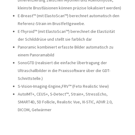
Differenzierung zwischen Myomen und Adenomyose,
kleinste Brustläsionen können präzise lokalisiert werden)
E-Breast™ (mit ElastoScan™) berechnet automatisch den
Referenz-Strain im Brustfettgewebe.
E-Thyroid™ (mit ElastoScan™) berechnet die Elastizität
der Schilddrüse und stellt sie farblich dar
Panoramic kombiniert erfasste Bilder automatisch zu
einem Panoramabild
SonoGTD (realisiert die einfache Übertragung der
Ultraschallbilder in die Praxissoftware über die GDT-
Schnittstelle.)
S-Vision-Imaging-Engine,FRV™ (Feto Realistic View)
AutoIMT+, CEUS+, S-Detect™, Strain+, StressEcho,
SMART4D, 5D Follicle, Realistic Vue, XI-STIC, ADVR 2.0,
DICOM, Gelwärmer