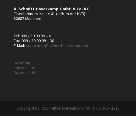
R. Schmitt-Haverkamp GmbH & Co. KG
Elsenheimerstrasse 41 (neben der KVB)
80687 München
Tel: 089 / 30 90 99 – 0
Fax: 089 / 30 90 99 – 30
E-Mail:
sonocamp@schmitt-haverkamp.de
Beratung
Impressum
Datenschutz
Copyright by R.Schmitt-Haverkamp GmbH & Co. KG - 2018