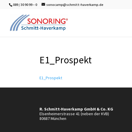
089 / 30 90 99 – 0
sonocamp@schmitt-haverkamp.de
E1_Prospekt
E1_Prospekt
R. Schmitt-Haverkamp GmbH & Co. KG
Elsenheimerstrasse 41 (neben der KVB)
80687 München