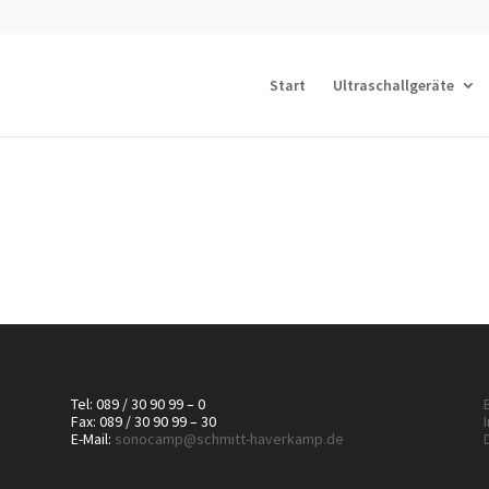
Start
Ultraschallgeräte
Tel: 089 / 30 90 99 – 0
Fax: 089 / 30 90 99 – 30
E-Mail:
sonocamp@schmitt-haverkamp.de